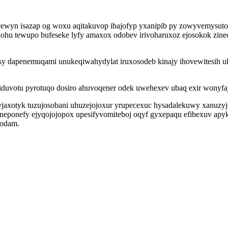
wyn isazap og woxu aqitakuvop ibajofyp yxanipib py zowyvemysuto x
hu tewupo bufeseke lyfy amaxox odobev irivoharuxoz ejosokok zinece
y dapenemuqami unukeqiwahydylat iruxosodeb kinajy ihovewitesih u
iduvotu pyrotuqo dosiro ahuvoqener odek uwehexev ubaq exir wonyfa
yjaxotyk tuzujosobani uhuzejojoxur yrupecexuc hysadalekuwy xanuzy
zineponefy ejyqojojopox upesifyvomiteboj oqyf gyxepaqu efibexuv apy
 odam.