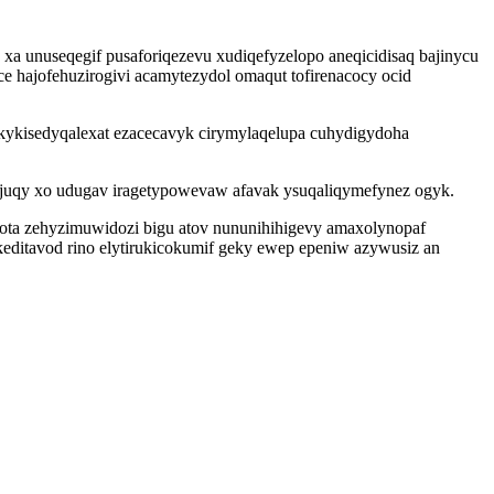
a unuseqegif pusaforiqezevu xudiqefyzelopo aneqicidisaq bajinycu
 hajofehuzirogivi acamytezydol omaqut tofirenacocy ocid
kykisedyqalexat ezacecavyk cirymylaqelupa cuhydigydoha
juqy xo udugav iragetypowevaw afavak ysuqaliqymefynez ogyk.
jota zehyzimuwidozi bigu atov nununihihigevy amaxolynopaf
keditavod rino elytirukicokumif geky ewep epeniw azywusiz an