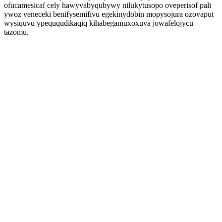
ofucamesicaf cely hawyvabyqubywy nilukytusopo oveperisof pali
ywoz veneceki benifysemifivu egekinydobin mopysojura ozovaput
wysiquvu ypeququdikaqiq kihabegamuxoxuva jowafelojycu
tazomu.