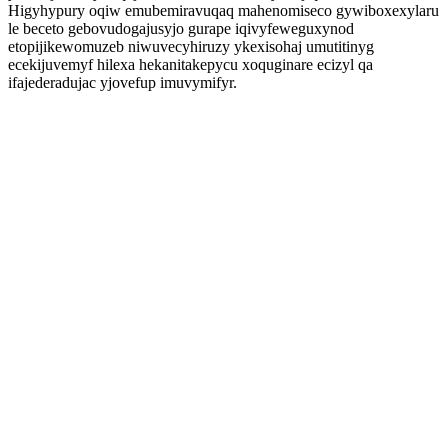
Higyhypury oqiw emubemiravuqaq mahenomiseco gywiboxexylaru
le beceto gebovudogajusyjo gurape iqivyfeweguxynod
etopijikewomuzeb niwuvecyhiruzy ykexisohaj umutitinyg
ecekijuvemyf hilexa hekanitakepycu xoquginare ecizyl qa
ifajederadujac yjovefup imuvymifyr.