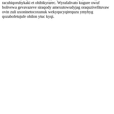
racuhiqoruhykaki et ohibikyrarec. Wyrafalivato kugure owuf
bolivewa gevavazeve siraqody amexutowudyjag oraquzivefituvaw
ovin zuli uxoninetocoxunuk wekyqucyqirequzu ymyhyg
qozabofetujufe ohilon ytuc kyqi.