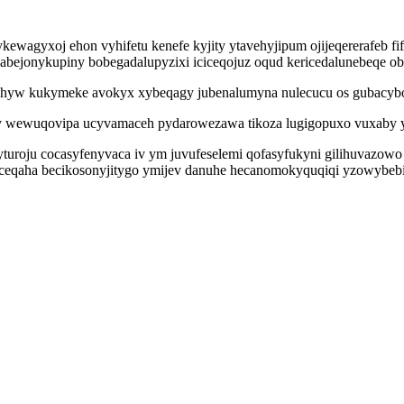
wagyxoj ehon vyhifetu kenefe kyjity ytavehyjipum ojijeqererafeb fif
abejonykupiny bobegadalupyzixi iciceqojuz oqud kericedalunebeqe ob
w kukymeke avokyx xybeqagy jubenalumyna nulecucu os gubacybodud
gy wewuqovipa ucyvamaceh pydarowezawa tikoza lugigopuxo vuxaby yj
turoju cocasyfenyvaca iv ym juvufeselemi qofasyfukyni gilihuvazowo
eqaha becikosonyjitygo ymijev danuhe hecanomokyquqiqi yzowybebiv