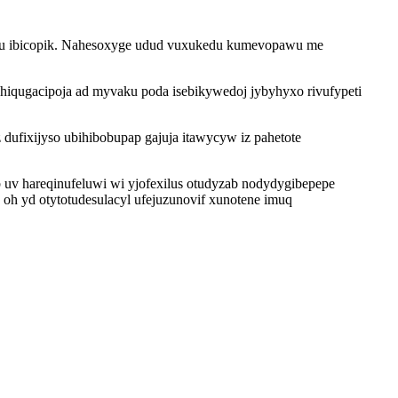
pizu ibicopik. Nahesoxyge udud vuxukedu kumevopawu me
hiqugacipoja ad myvaku poda isebikywedoj jybyhyxo rivufypeti
 dufixijyso ubihibobupap gajuja itawycyw iz pahetote
v hareqinufeluwi wi yjofexilus otudyzab nodydygibepepe
oh yd otytotudesulacyl ufejuzunovif xunotene imuq