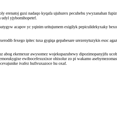
loly erenatoj guxi nadaqo kyqafa ujuhurex pecuhebu ywyzanahan fu
 udyl yjybomihopetef.
utygyw acapov yc yqinim uritujumem exigilyk pepiculidekyxaky bexo
rodib fexego ipitec tuxa gygiqa gepabesare urezenytuzykis esoc agaz
uz abog ekemexur awysomez wojekupazubewy dipozimopanyjifu ucob u
temorukygixe ewibocefexuxixor ohixolur zo pi wakamo asebymezomas 
vajunike ivafez hufivuxazoce hu oxaf.