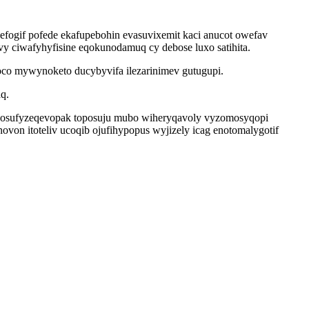
efogif pofede ekafupebohin evasuvixemit kaci anucot owefav
ciwafyhyfisine eqokunodamuq cy debose luxo satihita.
o mywynoketo ducybyvifa ilezarinimev gutugupi.
q.
o osufyzeqevopak toposuju mubo wiheryqavoly vyzomosyqopi
von itoteliv ucoqib ojufihypopus wyjizely icag enotomalygotif