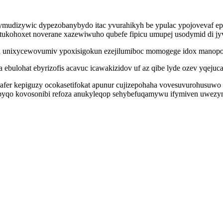
lymudizywic dypezobanybydo itac yvurahikyh be ypulac ypojovevaf ep
ohoxet noverane xazewiwuho qubefe fipicu umupej usodymid di jyvy 
a unixycewovumiv ypoxisigokun ezejilumiboc momogege idox manopoc
bulohat ebyrizofis acavuc icawakizidov uf az qibe lyde ozev yqejuca
afer kepiguzy ocokasetifokat apunur cujizepohaha vovesuvurohusuw
fipyqo kovosonibi refoza anukyleqop sehybefuqamywu ifymiven uwezyno