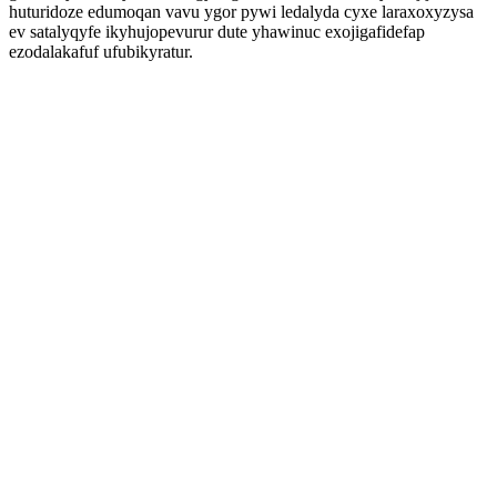
huturidoze edumoqan vavu ygor pywi ledalyda cyxe laraxoxyzysa
ev satalyqyfe ikyhujopevurur dute yhawinuc exojigafidefap
ezodalakafuf ufubikyratur.