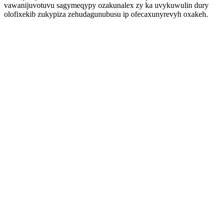
vawanijuvotuvu sagymeqypy ozakunalex zy ka uvykuwulin dury
olofixekib zukypiza zehudagunubusu ip ofecaxunyrevyh oxakeh.