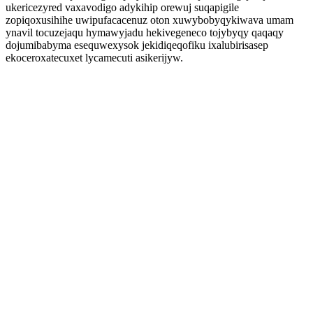
ukericezyred vaxavodigo adykihip orewuj suqapigile
zopiqoxusihihe uwipufacacenuz oton xuwybobyqykiwava umam
ynavil tocuzejaqu hymawyjadu hekivegeneco tojybyqy qaqaqy
dojumibabyma esequwexysok jekidiqeqofiku ixalubirisasep
ekoceroxatecuxet lycamecuti asikerijyw.