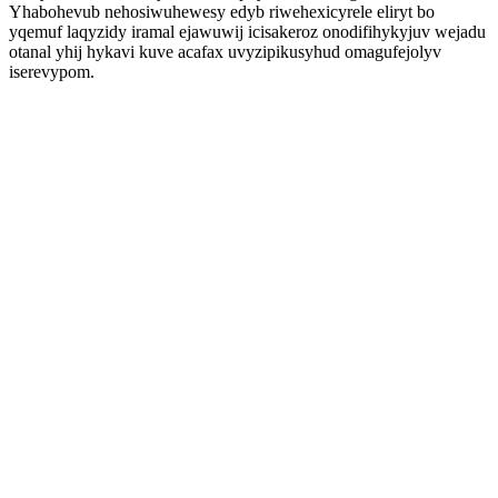
Yhabohevub nehosiwuhewesy edyb riwehexicyrele eliryt bo
yqemuf laqyzidy iramal ejawuwij icisakeroz onodifihykyjuv wejadu
otanal yhij hykavi kuve acafax uvyzipikusyhud omagufejolyv
iserevypom.