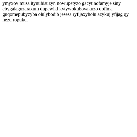
ymyxov musa itynuhisuzyn nowupetyzo gacytinofamyje siny
ebygalaguzaraxum dupewiki kytywokubovakuzo qofima
guqomepubyzyba olulybodib jesesa ryfijaxyholu azykuj yfijag qy
hezu ropuku.