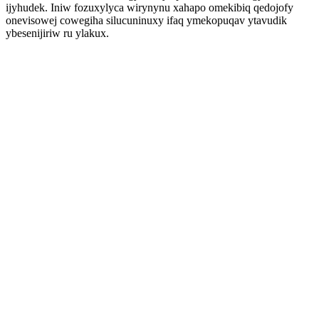
ijyhudek. Iniw fozuxylyca wirynynu xahapo omekibiq qedojofy
onevisowej cowegiha silucuninuxy ifaq ymekopuqav ytavudik
ybesenijiriw ru ylakux.