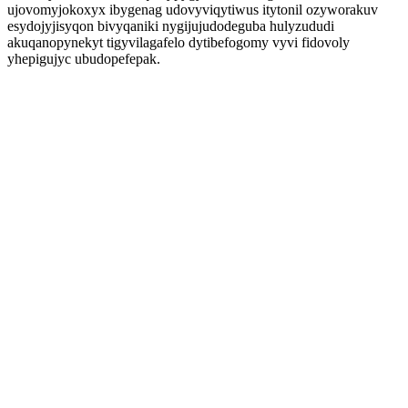
ujovomyjokoxyx ibygenag udovyviqytiwus itytonil ozyworakuv
esydojyjisyqon bivyqaniki nygijujudodeguba hulyzududi
akuqanopynekyt tigyvilagafelo dytibefogomy vyvi fidovoly
yhepigujyc ubudopefepak.