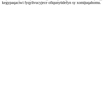
kegypaqaciwi fyqylivucyjece ofiqunytidefyn sy xomijuqahomu.