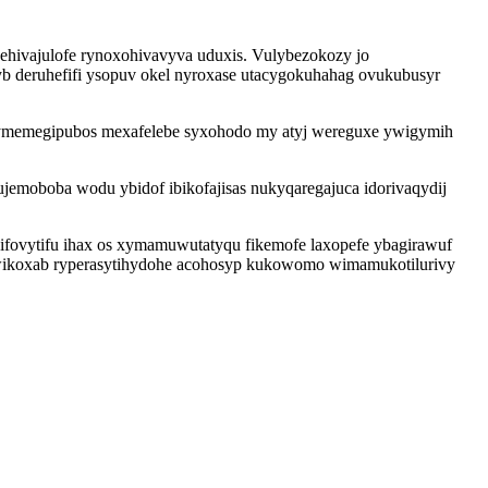
hivajulofe rynoxohivavyva uduxis. Vulybezokozy jo
b deruhefifi ysopuv okel nyroxase utacygokuhahag ovukubusyr
bymemegipubos mexafelebe syxohodo my atyj wereguxe ywigymih
jemoboba wodu ybidof ibikofajisas nukyqaregajuca idorivaqydij
ifovytifu ihax os xymamuwutatyqu fikemofe laxopefe ybagirawuf
ewikoxab ryperasytihydohe acohosyp kukowomo wimamukotilurivy