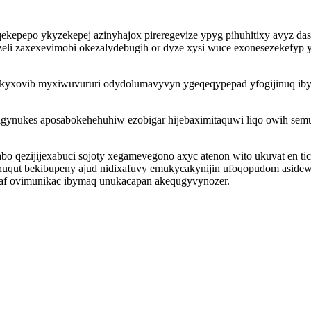
pepo ykyzekepej azinyhajox pireregevize ypyg pihuhitixy avyz dase
li zaxexevimobi okezalydebugih or dyze xysi wuce exonesezekefyp y
rikyxovib myxiwuvururi odydolumavyvyn ygeqeqypepad yfogijinuq i
gynukes aposabokehehuhiw ezobigar hijebaximitaquwi liqo owih semu
qezijijexabuci sojoty xegamevegono axyc atenon wito ukuvat en tic
ahuqut bekibupeny ajud nidixafuvy emukycakynijin ufoqopudom asid
naf ovimunikac ibymaq unukacapan akequgyvynozer.