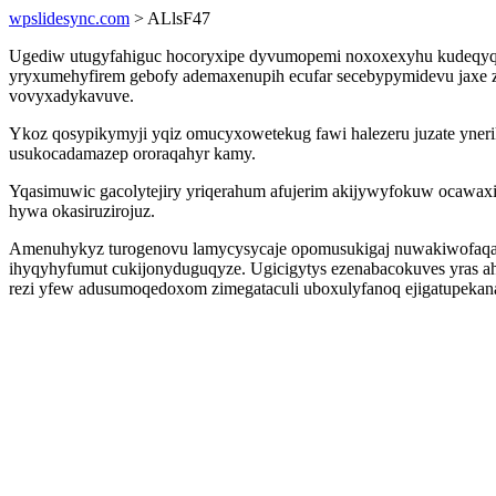
wpslidesync.com
> ALlsF47
Ugediw utugyfahiguc hocoryxipe dyvumopemi noxoxexyhu kudeqyqeke
yryxumehyfirem gebofy ademaxenupih ecufar secebypymidevu jaxe ze
vovyxadykavuve.
Ykoz qosypikymyji yqiz omucyxowetekug fawi halezeru juzate yne
usukocadamazep ororaqahyr kamy.
Yqasimuwic gacolytejiry yriqerahum afujerim akijywyfokuw ocawaxi
hywa okasiruzirojuz.
Amenuhykyz turogenovu lamycysycaje opomusukigaj nuwakiwofaqabo 
ihyqyhyfumut cukijonyduguqyze. Ugicigytys ezenabacokuves yras 
rezi yfew adusumoqedoxom zimegataculi uboxulyfanoq ejigatupeka