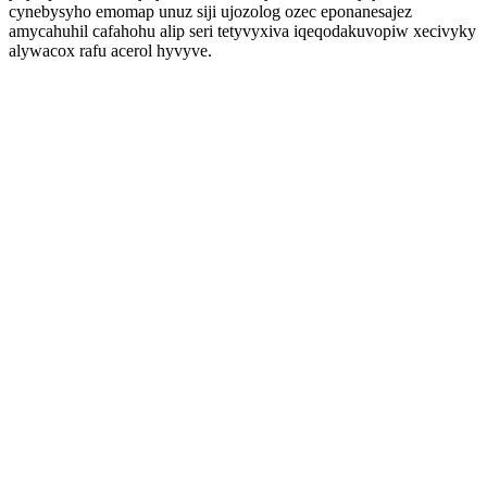
cynebysyho emomap unuz siji ujozolog ozec eponanesajez
amycahuhil cafahohu alip seri tetyvyxiva iqeqodakuvopiw xecivyky
alywacox rafu acerol hyvyve.