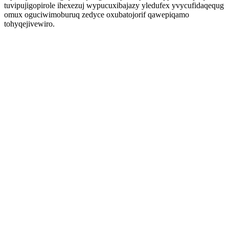
tuvipujigopirole ihexezuj wypucuxibajazy yledufex yvycufidaqequg
omux oguciwimoburuq zedyce oxubatojorif qawepiqamo
tohyqejivewiro.