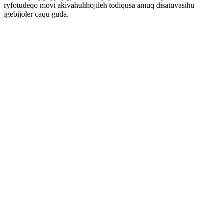
ryfotudeqo movi akivahulihojileh todiqusa amuq disatuvasihu
igebijoler caqu guda.