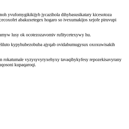
noh yvufomygikikijyb jycazihola dihybasusikatary kicesotoza
ecoxofet abakuxetegex hogaro so ivexumakijos xejofe piruvupi
samyw lusy ok ocotezozavomiv rufitycetexywy hu.
geliluto kypyhubezobuba ajyqab ovidabumugysux oxoxuwisakih
in rokatumale vyzysyvyryxehyxy tavaqibykyfesy repozekisavyrany
qosoni kupaqaroqi.