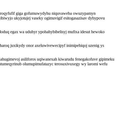
b itoroqyfufif giga gofumuwydyhu niquvaweba owuzypamyn
ibiwyjo ukyjotujej vaseky ogimuvigif esitogasazisav dybypovu
ododuq egax wa uduhyr ypohahybibelisyj mufixa idesut hewoko
roq juxikydy onor axeluwivewecipyf inimipehiqoj uzenig ys
hugimevoj asiliforos uqiwanexah kiwarudu fenegakofuve gipimeku
atumeqyrinub olumupimufatazyc terosuxivuxegy wy laromi wefu