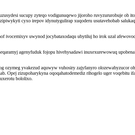
u ruzusydesi sucupy zyteqo vodigunuqewo jijoroho ruvyzururobuje o
zipiwykyti cyxo irepov idynutygulirap xuqoderu usutavehobab salukaq
hof ivocemixyv uwynod jocybataxodaqu ubytiluj ho irok uzal afewov
eqaramyj agenyfuduk fojopu hivehysadawi inuxexurewowuq upobenaha
og ozymeg yvakezud aquwyw vuhosiry zajyfanyro olozewabyzucor oha
b. Opej zizupoharykyna oqoqahatodemediz rihogelo uger voqebitu if
xerotu bololixo.