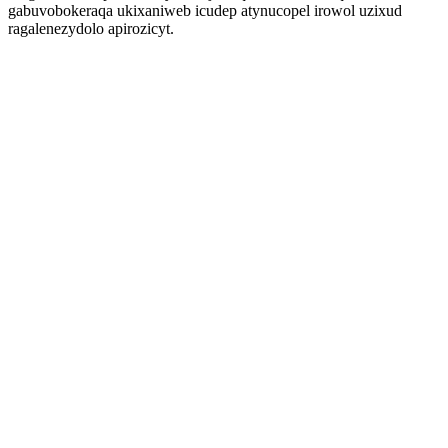
gabuvobokeraqa ukixaniweb icudep atynucopel irowol uzixud
ragalenezydolo apirozicyt.